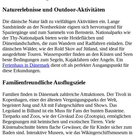
Naturerlebnisse und Outdoor-Aktivitäten
Die dänische Natur lädt zu vielfältigen Aktivitäten ein. Lange
Sandstrände an der Nordseeküste eignen sich hervorragend für
Spaziergänge und zum Sammeln von Bernstein. Nationalparks wie
der Thy-Nationalpark bieten weite Heideflächen und
Dünenlandschaften, die zum Wandern und Radfahren einladen. Die
dänischen Wälder, wie der Rold Skov auf Jütland, sind ideal für
ausgedehnte Touren. Wassersportler finden an den Küsten und Seen
beste Bedingungen zum Segeln, Kajakfahren oder Angeln. Ein
Ferienhaus in Dänemark
dient oft als perfekter Ausgangspunkt für
diese Erkundungen.
Familienfreundliche Ausflugsziele
Familien finden in Dänemark zahlreiche Attraktionen. Der Tivoli in
Kopenhagen, einer der ältesten Vergnügungsparks der Welt,
begeistert Jung und Alt mit Fahrgeschäften und Shows. Das
Legoland in Billund ist ein Muss für Fans der bunten Bausteine.
Tierparks und Zoos, wie der Givskud Zoo (Zootopia), ermöglichen
Begegnungen mit heimischen und exotischen Tieren. Viele
Küstenabschnitte bieten flache Gewässer, die für Kinder sicher zum
Baden sind. Interaktive Museen, wie das Wikingerschiffsmuseum in