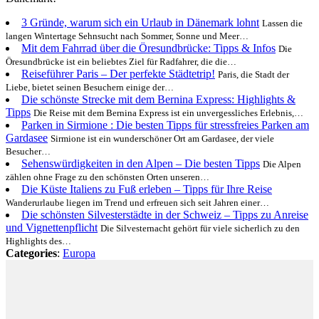
3 Gründe, warum sich ein Urlaub in Dänemark lohnt
Lassen die
langen Wintertage Sehnsucht nach Sommer, Sonne und Meer…
Mit dem Fahrrad über die Öresundbrücke: Tipps & Infos
Die
Öresundbrücke ist ein beliebtes Ziel für Radfahrer, die die…
Reiseführer Paris – Der perfekte Städtetrip!
Paris, die Stadt der
Liebe, bietet seinen Besuchern einige der…
Die schönste Strecke mit dem Bernina Express: Highlights &
Tipps
Die Reise mit dem Bernina Express ist ein unvergessliches Erlebnis,…
Parken in Sirmione : Die besten Tipps für stressfreies Parken am
Gardasee
Sirmione ist ein wunderschöner Ort am Gardasee, der viele
Besucher…
Sehenswürdigkeiten in den Alpen – Die besten Tipps
Die Alpen
zählen ohne Frage zu den schönsten Orten unseren…
Die Küste Italiens zu Fuß erleben – Tipps für Ihre Reise
Wanderurlaube liegen im Trend und erfreuen sich seit Jahren einer…
Die schönsten Silvesterstädte in der Schweiz – Tipps zu Anreise
und Vignettenpflicht
Die Silvesternacht gehört für viele sicherlich zu den
Highlights des…
Categories
:
Europa