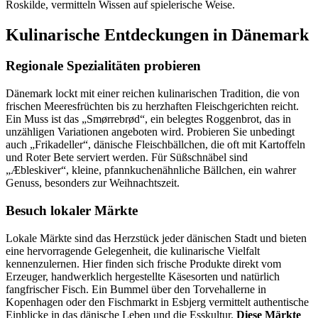
Roskilde, vermitteln Wissen auf spielerische Weise.
Kulinarische Entdeckungen in Dänemark
Regionale Spezialitäten probieren
Dänemark lockt mit einer reichen kulinarischen Tradition, die von
frischen Meeresfrüchten bis zu herzhaften Fleischgerichten reicht.
Ein Muss ist das „Smørrebrød“, ein belegtes Roggenbrot, das in
unzähligen Variationen angeboten wird. Probieren Sie unbedingt
auch „Frikadeller“, dänische Fleischbällchen, die oft mit Kartoffeln
und Roter Bete serviert werden. Für Süßschnäbel sind
„Æbleskiver“, kleine, pfannkuchenähnliche Bällchen, ein wahrer
Genuss, besonders zur Weihnachtszeit.
Besuch lokaler Märkte
Lokale Märkte sind das Herzstück jeder dänischen Stadt und bieten
eine hervorragende Gelegenheit, die kulinarische Vielfalt
kennenzulernen. Hier finden sich frische Produkte direkt vom
Erzeuger, handwerklich hergestellte Käsesorten und natürlich
fangfrischer Fisch. Ein Bummel über den Torvehallerne in
Kopenhagen oder den Fischmarkt in Esbjerg vermittelt authentische
Einblicke in das dänische Leben und die Esskultur.
Diese Märkte