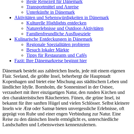
Beste Reisezeit für Dänemark
Transportmittel und Anreise
Unterkünfte in Dänemark
Aktivitäten und Sehenswürdigkeiten in Dänemark
Kulturelle Highlights entdecken
Naturerlebnisse und Outdoor-Aktivitäten
Familienfreundliche Ausflugsziele
Kulinarische Entdeckungen in Dänemark
Regionale Spezialitäten probieren
Besuch lokaler Märkte
Tipps für Restaurants und Cafés
Fazit: Ihre Dänemarkreise beginnt hier
Dänemark besteht aus zahlreichen Inseln, jede mit einem eigenen
Flair. Seeland, die größte Insel, beherbergt die Hauptstadt
Kopenhagen und bietet eine Mischung aus städtischem Leben und
ländlicher Idylle. Bornholm, die Sonneninsel in der Ostsee,
verzaubert mit ihrer einzigartigen Natur, den runden Kirchen und
den charakteristischen Räuchereien. Fünen, die grüne Insel, ist
bekannt für ihre sanften Hügel und vielen Schlösser. Selbst kleinere
Inseln wie Ærø oder Samsø bieten unvergessliche Erlebnisse, oft
geprägt von Ruhe und einer engen Verbindung zur Natur. Eine
Reise zu den dänischen Inseln ermöglicht es, unterschiedliche
Landschaften und Lebensweisen kennenzulernen.